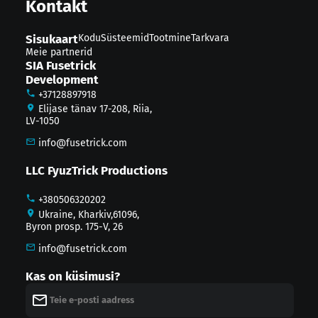
Kontakt
Sisukaart
Kodu
Süsteemid
Tootmine
Tarkvara
Meie partnerid
SIA Fusetrick
Development
+37128897918
Elijase tänav 17-208, Riia,
LV-1050
info@fusetrick.com
LLC FyuzTrick Productions
+380506320202
Ukraine, Kharkiv,61096,
Byron prosp. 175-V, 26
info@fusetrick.com
Kas on küsimusi?