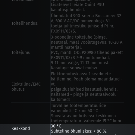
Lisateavet leiate Quint PSU
kasutusjuhendist.
Ühendatud 900-seeria Buccaneer 32
A, 600 V AC/DC nimivooluga. Vt
Toiteühendus:
tootja juhtmestiku juhiseid Pt nr.
PX0911/03/S.
3-sooneline toitejuhe (pinge,
neutraal, maa) Voolutugevus: 10-20 A,
mantli materjal:
Toitejuhe:
PVC, mantli OD: PX0980 tihendipakett
PX0911/03/S 7-9 mm tumehall,
9-11 mm valge, 11-13 mm must.
Kasutage sobivat muhvi
Elektriohutusklassi 1 seadmete
käitlemine. Peab olema maandatud -
Elektriline/EMC
vt.
ohutus
paigaldusjuhised kasutusjuhendis.
Kaitsmed - pinge ja neutraalvoolu
kaitsmed!
Turvaline töötemperatuuride
vahemik: 5 °C kuni 40 °C
Soovitatav ümbritseva keskkonna
töötemperatuuri vahemik: 15 °C kuni
30 °C
Keskkond
Suhteline õhuniiskus: < 80 %,