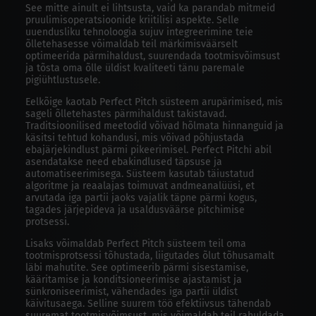
See mitte ainult ei lihtsusta, vaid ka parandab mitmeid
pruulimisoperatsioonide kriitilisi aspekte. Selle
uuendusliku tehnoloogia sujuv integreerimine teie
õlletehasesse võimaldab teil märkimisväärselt
optimeerida pärmihaldust, suurendada tootmisvõimsust
ja tõsta oma õlle üldist kvaliteeti tänu paremale
pigiühtlustusele.
Eelkõige kaotab Perfect Pitch süsteem arupärimised, mis
sageli õlletehastes pärmihaldust takistavad.
Traditsioonilised meetodid võivad hõlmata hinnanguid ja
käsitsi tehtud kohandusi, mis võivad põhjustada
ebajärjekindlust pärmi pikeerimisel. Perfect Pitchi abil
asendatakse need ebakindlused täpsuse ja
automatiseerimisega. Süsteem kasutab täiustatud
algoritme ja reaalajas toimuvat andmeanalüüsi, et
arvutada iga partii jaoks vajalik täpne pärmi kogus,
tagades järjepideva ja usaldusväärse pitchimise
protsessi.
Lisaks võimaldab Perfect Pitch süsteem teil oma
tootmisprotsessi tõhustada, liigutades õlut tõhusamalt
läbi mahutite. See optimeerib pärmi sisestamise,
kääritamise ja konditsioneerimise ajastamist ja
sünkroniseerimist, vähendades iga partii üldist
käivitusaega. Selline suurem töö efektiivsus tähendab
suuremat tootmisvõimsust, mis võimaldab teil rahuldada