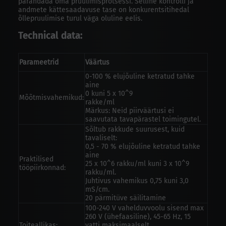
parandada oma pruulimisprotsessi. Selline kontrolli ja
andmete kättesaadavuse tase on konkurentsitihedal
õllepruulimise turul väga oluline eelis.
Technical data:
Parameetrid
Väärtus
0-100 % elujõuline ketratud tahke
aine
0 kuni 5 x 10^9
Mõõtmisvahemikud:
rakke/ml
Märkus: Neid piirväärtusi ei
saavutata tavapärastel toimingutel.
Sõltub rakkude suurusest, kuid
tavaliselt:
0,5 - 70 % elujõuline ketratud tahke
aine
Praktilised
25 x 10^6 rakku/ml kuni 3 x 10^9
tööpiirkonnad:
rakku/ml.
Juhtivus vahemikus 0,75 kuni 3,0
mS/cm.
20 pärmitüve säilitamine
100-240 V vahelduvvoolu sisend max
260 V (ühefaasiline), 45-65 Hz, 15
Toiteallikas:
vatti maksimaalselt.