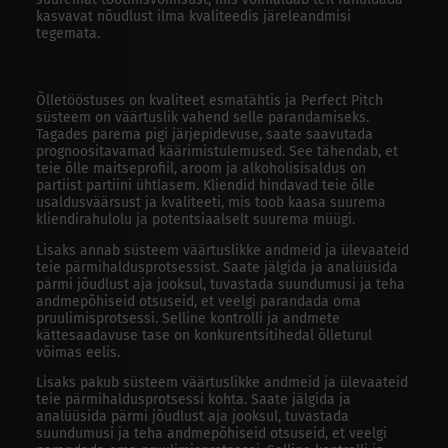
kasvavat nõudlust ilma kvaliteedis järeleandmisi
tegemata.
Õlletööstuses on kvaliteet esmatähtis ja Perfect Pitch
süsteem on väärtuslik vahend selle parandamiseks.
Tagades parema pigi järjepidevuse, saate saavutada
prognoositavamad käärimistulemused. See tähendab, et
teie õlle maitseprofiil, aroom ja alkoholisisaldus on
partiist partiini ühtlasem. Kliendid hindavad teie õlle
usaldusväärsust ja kvaliteeti, mis toob kaasa suurema
kliendirahulolu ja potentsiaalselt suurema müügi.
Lisaks annab süsteem väärtuslikke andmeid ja ülevaateid
teie pärmihaldusprotsessist. Saate jälgida ja analüüsida
pärmi jõudlust aja jooksul, tuvastada suundumusi ja teha
andmepõhiseid otsuseid, et veelgi parandada oma
pruulimisprotsessi. Selline kontrolli ja andmete
kättesaadavuse tase on konkurentsitihedal õlleturul
võimas eelis.
Lisaks pakub süsteem väärtuslikke andmeid ja ülevaateid
teie pärmihaldusprotsessi kohta. Saate jälgida ja
analüüsida pärmi jõudlust aja jooksul, tuvastada
suundumusi ja teha andmepõhiseid otsuseid, et veelgi