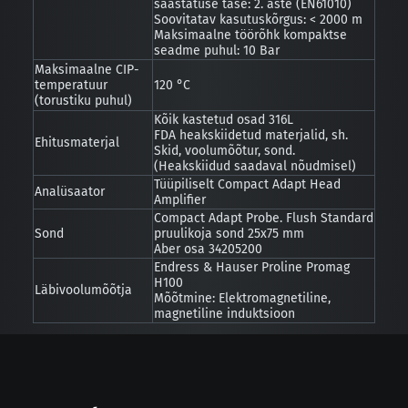
saastatuse tase: 2. aste (EN61010)
Soovitatav kasutuskõrgus: < 2000 m
Maksimaalne töörõhk kompaktse
seadme puhul: 10 Bar
Maksimaalne CIP-
temperatuur
120 °C
(torustiku puhul)
Kõik kastetud osad 316L
FDA heakskiidetud materjalid, sh.
Ehitusmaterjal
Skid, voolumõõtur, sond.
(Heakskiidud saadaval nõudmisel)
Tüüpiliselt Compact Adapt Head
Analüsaator
Amplifier
Compact Adapt Probe. Flush Standard
Sond
pruulikoja sond 25x75 mm
Aber osa 34205200
Endress & Hauser Proline Promag
H100
Läbivoolumõõtja
Mõõtmine: Elektromagnetiline,
magnetiline induktsioon