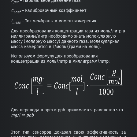
P
– Парциальное давление газа
par
C
– Калибровочный коэффициент
Coef
I
– Ток мембраны в момент измерения
meas
Для преобразования концентрации газа из моль/литр в
миллиграмм/литр необходимо знать молекулярную
массу (молярную массу) данного газа. Молекулярная
масса измеряется в г/моль (грамм на моль).
Используем формулу для преобразования
концентрации из моль/литр в миллиграмм/литр:
Для перевода в ppm и ppb принимается равенство что
mg/l ≅ ppb
Этот тип сенсоров доказал свою эффективность за