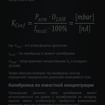
Где
P
– это атмосферное давление
atm
I
– Ток мембраны в момент калибровки
mcal
O
– общепринятая концентрацию О
в воздухе–
2AIR
2
20,946%
Таким образом измеряя ток мембраны сенсор
определяет парциальное давление измеримого газа.
Калибровка по известной концентрации
Проведение данного типа калибровки может
использоваться на ровне с калибровкой по воздуху,
однако имеет особенность: требуется измеряемая
жидкость или газ с известной концентрацией.