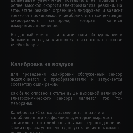
дальнейшее увеличение потенциала не приводят к
более высокой скорости электрокатализа реакции. На
этом этапе реакция ограничена диффузией и зависит
только от проницаемости мембраны и от концентрации
газообразного кислорода, которая является
измеряемой величиной.
На данный момент в аналитическом оборудовании в
большинстве случаев используются сенсоры на основе
ячейки Кларка.
Калибровка на воздухе
Для проведения калибровки обслуженный сенсор
подключается к преобразователю и запускается
соответсвующий режим.
Как было описано в статье выше выходной величиной
элкетрохимического сенсора является ток (ток
мембраны).
Калибровка ЕС сенсора заключается в расчете
калибровочного коэффициента, который выражает
зависимость тока мембраны от атмосферного давления.
Таким образом упрощенно данную зависимость можно
представить как: