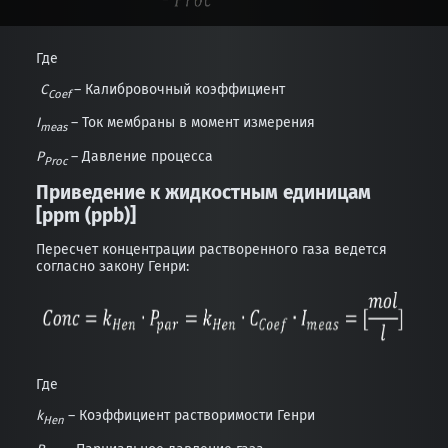
Где
C
– Калибровочный коэффициент
Coef
I
– Ток мембраны в момент измерения
meas
P
– Давление процесса
Proc
Приведение к жидкостным единицам
[
ppm
(
ppb
)]
Пересчет концентрации растворенного газа ведется
согласно закону Генри:
Где
k
– Коэффициент растворимости Генри
Hen