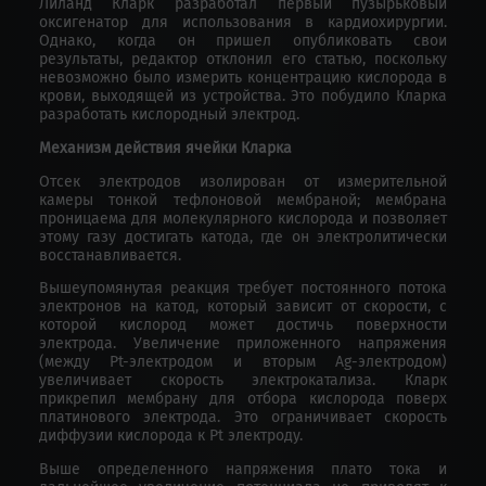
Лиланд Кларк разработал первый пузырьковый
оксигенатор для использования в кардиохирургии.
Однако, когда он пришел опубликовать свои
результаты, редактор отклонил его статью, поскольку
невозможно было измерить концентрацию кислорода в
крови, выходящей из устройства. Это побудило Кларка
разработать кислородный электрод.
Механизм действия ячейки Кларка
Отсек электродов изолирован от измерительной
камеры тонкой тефлоновой мембраной; мембрана
проницаема для молекулярного кислорода и позволяет
этому газу достигать катода, где он электролитически
восстанавливается.
Вышеупомянутая реакция требует постоянного потока
электронов на катод, который зависит от скорости, с
которой кислород может достичь поверхности
электрода. Увеличение приложенного напряжения
(между Pt-электродом и вторым Ag-электродом)
увеличивает скорость электрокатализа. Кларк
прикрепил мембрану для отбора кислорода поверх
платинового электрода. Это ограничивает скорость
диффузии кислорода к Pt электроду.
Выше определенного напряжения плато тока и