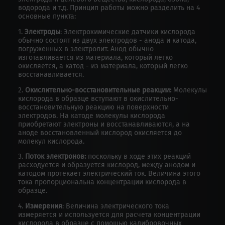
водорода и т.д. Принцип работы можно разделить на 4
основные пункта:
1.
Электроды
: Электрохимические датчики кислорода
обычно состоят из двух электродов - анода и катода,
погруженных в электролит. Анод обычно
изготавливается из материала, который легко
окисляется, а катод - из материала, который легко
восстанавливается.
2.
Окислительно-восстановительные реакции:
Молекулы
кислорода в образце вступают в окислительно-
восстановительную реакцию на поверхности
электродов. На катоде молекулы кислорода
приобретают электроны и восстанавливаются, а на
аноде восстановленный кислород окисляется до
молекул кислорода.
3.
Поток электронов:
поскольку в ходе этих реакций
расходуется и образуется кислород, между анодом и
катодом протекает электрический ток. Величина этого
тока пропорциональна концентрации кислорода в
образце.
4.
Измерения
: Величина электрического тока
измеряется и используется для расчета концентрации
кислорода в образце с помощью калибровочных